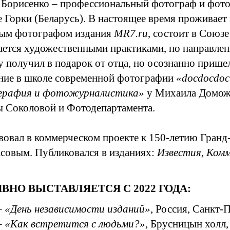
 Борисенко – профессиональный фотограф и фотож
е Горки (Беларусь). В настоящее время проживает 
ым фотографом издания
MR7.ru
, состоит в Союз
ается художественными практиками, по направле
у получил в подарок от отца, но осознанно прише
ние в школе современной фотографии
«docdocdoc
графия и фотожурналистика»
у Михаила Доможи
 Соколовой и Фотодепартамента.
вовал в коммерческом проекте к 150-летию Гранд
совым. Публиковался в изданиях:
Известия
,
Комм
ВНО ВЫСТАВЛЯЕТСЯ С 2022 ГОДА:
–
«День независимости изданий»
, Россия, Санкт-
–
«Как встретится с людьми?»
, Брусницын холл,